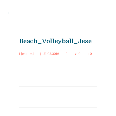
Beach_Volleyball_Jese
jese_mi
21.02.2016
0
0