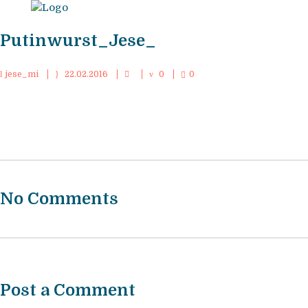
Putinwurst_Jese_
jese_mi
22.02.2016
0
0
No Comments
Post a Comment