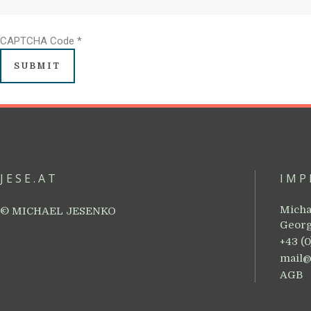
CAPTCHA Code
*
JESE.AT
IMP
Micha
© MICHAEL JESENKO
Georg
+43 (
mail@
AGB