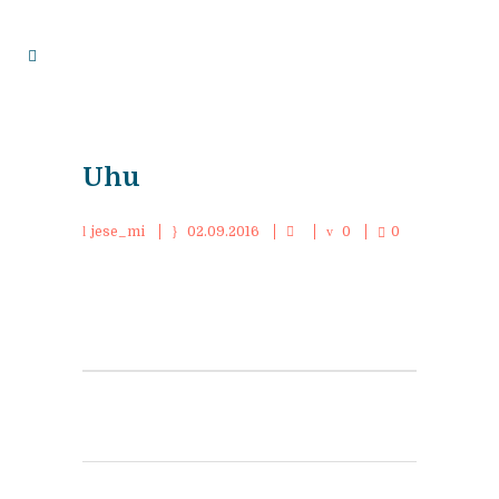
Uhu
jese_mi
02.09.2016
0
0